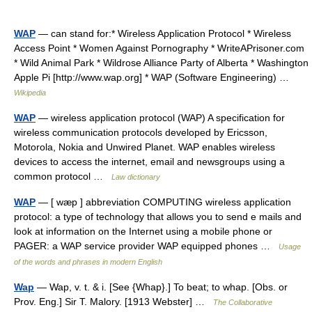
WAP
— can stand for:* Wireless Application Protocol * Wireless
Access Point * Women Against Pornography * WriteAPrisoner.com
* Wild Animal Park * Wildrose Alliance Party of Alberta * Washington
Apple Pi [http://www.wap.org] * WAP (Software Engineering) …
Wikipedia
WAP
— wireless application protocol (WAP) A specification for
wireless communication protocols developed by Ericsson,
Motorola, Nokia and Unwired Planet. WAP enables wireless
devices to access the internet, email and newsgroups using a
common protocol …
Law dictionary
WAP
— [ wæp ] abbreviation COMPUTING wireless application
protocol: a type of technology that allows you to send e mails and
look at information on the Internet using a mobile phone or
PAGER: a WAP service provider WAP equipped phones …
Usage
of the words and phrases in modern English
Wap
— Wap, v. t. & i. [See {Whap}.] To beat; to whap. [Obs. or
Prov. Eng.] Sir T. Malory. [1913 Webster] …
The Collaborative