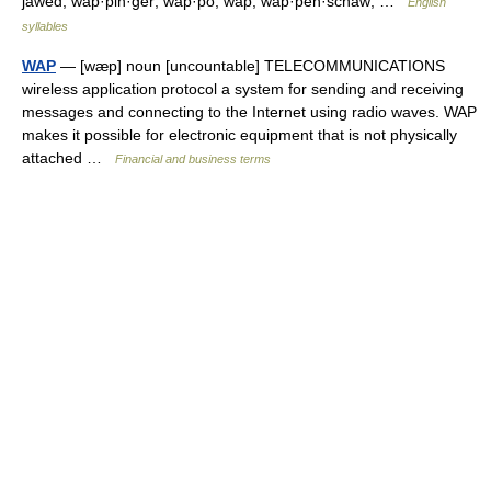
jawed; wap·pin·ger; wap·po; wap; wap·pen·schaw; …
English
syllables
WAP
— [wæp] noun [uncountable] TELECOMMUNICATIONS
wireless application protocol a system for sending and receiving
messages and connecting to the Internet using radio waves. WAP
makes it possible for electronic equipment that is not physically
attached …
Financial and business terms