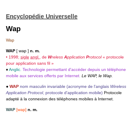
Encyclopédie Universelle
Wap
Wap
WAP
[ wap ]
n. m.
• 1998;
sigle
angl.
, de
W
reless
A
pplication
P
rotocol
« protocole
pour application sans fil »
♦
Anglic.
Technologie permettant d'accéder depuis un téléphone
mobile aux services offerts par Internet.
Le WAP, le Wap.
●
WAP
nom masculin invariable
(acronyme de l'anglais
Wireless
Application Protocol
, protocole d'application mobile)
Protocole
adapté à la connexion des téléphones mobiles à Internet.
WAP
[wap]
n. m.