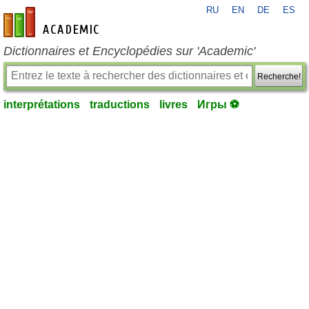
RU
EN
DE
ES
fr-academic.com
Dictionnaires et Encyclopédies sur 'Academic'
Recherche!
interprétations
traductions
livres
Игры ⚽