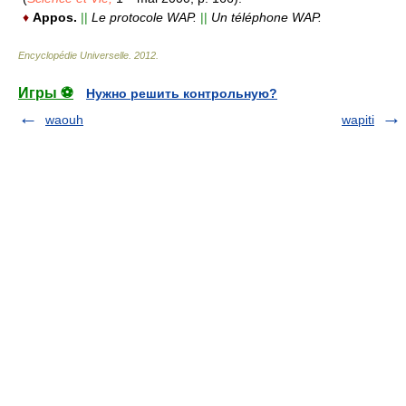
♦
Appos.
||
Le protocole WAP.
||
Un téléphone WAP.
Encyclopédie Universelle
.
2012
.
Игры ⚽
Нужно решить контрольную?
waouh
wapiti