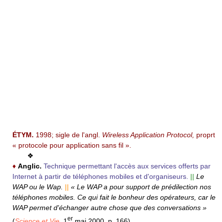
ÉTYM.
1998; sigle de l'angl.
Wireless Application Protocol,
proprt
« protocole pour application sans fil ».
❖
♦
Anglic.
Technique permettant l'accès aux services offerts par
Internet à partir de téléphones mobiles et d'organiseurs.
||
Le
WAP ou le Wap.
||
« Le WAP a pour support de prédilection nos
téléphones mobiles. Ce qui fait le bonheur des opérateurs, car le
WAP permet d'échanger autre chose que des conversations »
er
(
Science et Vie,
1
mai 2000, p. 166).