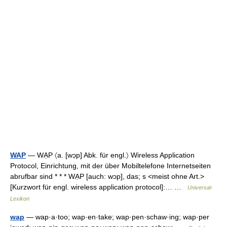
WAP
— WẠP 〈a. [wɔ̣p] Abk. für engl.〉 Wireless Application
Protocol, Einrichtung, mit der über Mobiltelefone Internetseiten
abrufbar sind * * * WẠP [auch: wɔp], das; s <meist ohne Art.>
[Kurzwort für engl. wireless application protocol]:… …
Universal-
Lexikon
wap
— wap·a·too; wap·en·take; wap·pen·schaw·ing; wap·per